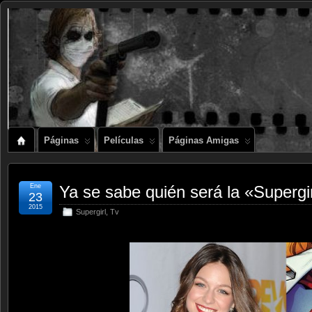
Páginas
Películas
Páginas Amigas
Ene
Ya se sabe quién será la «Supergir
23
2015
Supergirl
,
Tv