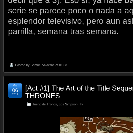
decir que a 3). Eso sí, ya hace 
serie se parece poco o nada a aq
esplendor televisivo, pero aun as
parrilla, semana tras semana.
Posted by
Samuel Valderas
at 01:08
Mar
[Act #1] The Art of the Title Se
06
THRONES
2012
Juego de Tronos
,
Los Simpson
,
Tv