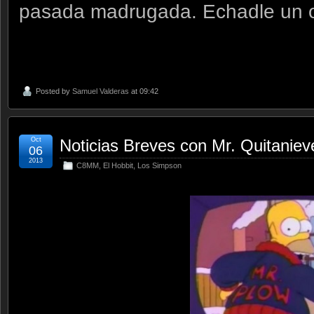
pasada madrugada. Echadle un o
Posted by
Samuel Valderas
at 09:42
Oct
Noticias Breves con Mr. Quitanieve
06
2013
C8MM
,
El Hobbit
,
Los Simpson