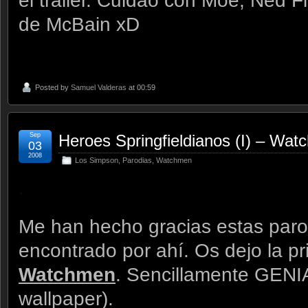
el trailer. Cuidao con Moe, Ned F
de McBain xD
Posted by
Samuel Valderas
at 00:59
Sep
Heroes Springfieldianos (I) – Wa
03
2008
Los Simpson
,
Parodias
,
Watchmen
.
Me han hecho gracias estas paro
encontrado por ahí. Os dejo la p
Watchmen
. Sencillamente GENI
wallpaper).