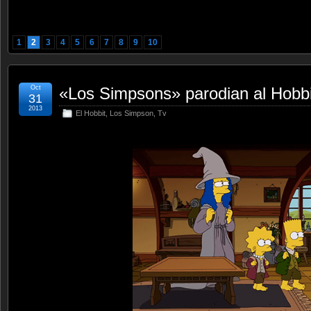
1
2
3
4
5
6
7
8
9
10
Oct
«Los Simpsons» parodian al Hobbi
31
2013
El Hobbit
,
Los Simpson
,
Tv