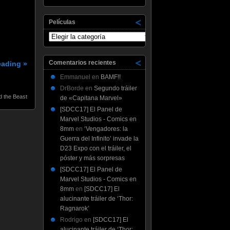
Películas
Películas
Comentarios recientes
eading »
Emmanuel
en
BAMF!!
DrBorde
en
Segundo tráiler
 the Beast
de «Capitana Marvel»
[SDCC17] El Panel de
Marvel Studios - Comics en
8mm
en
‘Vengadores: la
Guerra del Infinito’ invade la
D23 Expo con el tráiler, el
póster y más sorpresas
[SDCC17] El Panel de
Marvel Studios - Comics en
8mm
en
[SDCC17] El
alucinante tráiler de ‘Thor:
Ragnarok’
Rodrigo
en
[SDCC17] El
alucinante tráiler de ‘Thor: