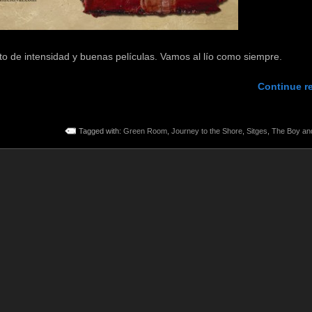
to de intensidad y buenas películas. Vamos al lío como siempre.
Continue r
Tagged with:
Green Room
,
Journey to the Shore
,
Sitges
,
The Boy and