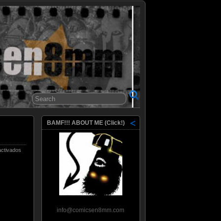
8mm
BAMF!!! ABOUT ME (Click!)
en
ctivados
Sitges
2015
–
Día
7
y
Palmarés
info@comicsen8mm.com