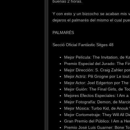
buenas 2 horas.
Y con esto y un bizcocho se acaban mis v
dejaros el palmarés del mismo el cual pue
PALMARÉS
Secció Oficial Fantàstic Sitges 48
Mejor Película: The Invitation, de
Premio Especial del Jurado: The Fi
Mejor Dirección: S. Craig Zahler 
Mejor Actriz: Pili Grogne por Le to
Mejor Actor: Joel Edgerton por The 
Mejor Guión: The Final Girls, de T
Mejores Efectos Especiales: I Am a
Mejor Fotografía: Demon, de Marc
Mejor Música: Turbo Kid, de Anouk 
Mejor Cortometraje: They Will All Di
Gran Premio del Público: I Am a He
Premio José Luis Guarner: Bone To