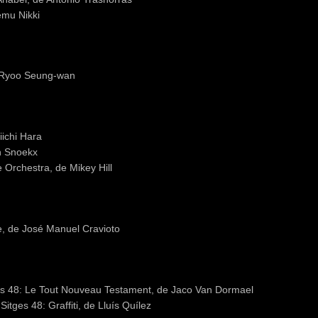
emu Nikki
e Ryoo Seung-wan
iichi Hara
an Snoekx
 Orchestra, de Mikey Hill
e, de José Manuel Cravioto
ges 48: Le Tout Nouveau Testament, de Jaco Van Dormael
tges 48: Graffiti, de Lluís Quílez