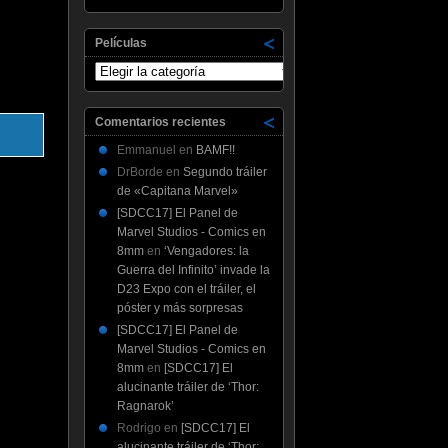
Películas
Películas
Comentarios recientes
Emmanuel
en
BAMF!!
DrBorde
en
Segundo tráiler
de «Capitana Marvel»
[SDCC17] El Panel de
Marvel Studios - Comics en
8mm
en
‘Vengadores: la
Guerra del Infinito’ invade la
D23 Expo con el tráiler, el
póster y más sorpresas
[SDCC17] El Panel de
Marvel Studios - Comics en
8mm
en
[SDCC17] El
alucinante tráiler de ‘Thor:
Ragnarok’
Rodrigo
en
[SDCC17] El
alucinante tráiler de ‘Thor: