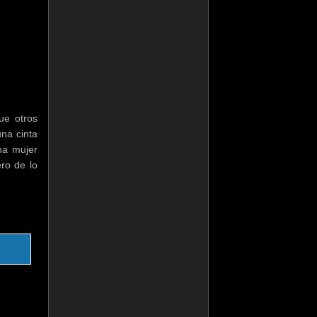
ue otros
una cinta
na mujer
ro de lo