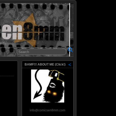
8mm
BAMF!!! ABOUT ME (Click!)
info@comicsen8mm.com