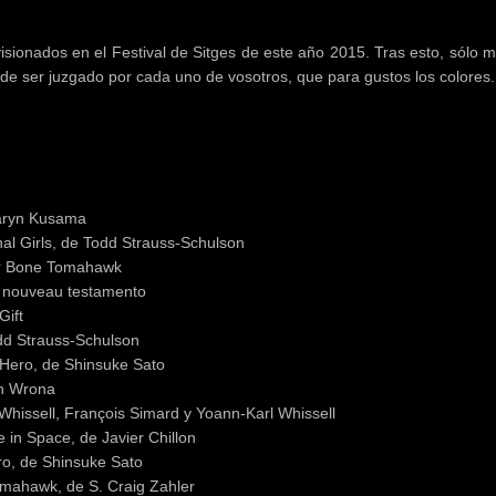
isionados en el Festival de Sitges de este año 2015. Tras esto, sólo 
de ser juzgado por cada uno de vosotros, que para gustos los colores.
 Karyn Kusama
nal Girls, de Todd Strauss-Schulson
por Bone Tomahawk
ut nouveau testamento
Gift
odd Strauss-Schulson
 Hero, de Shinsuke Sato
in Wrona
Whissell, François Simard y Yoann-Karl Whissell
e in Space, de Javier Chillon
ro, de Shinsuke Sato
mahawk, de S. Craig Zahler