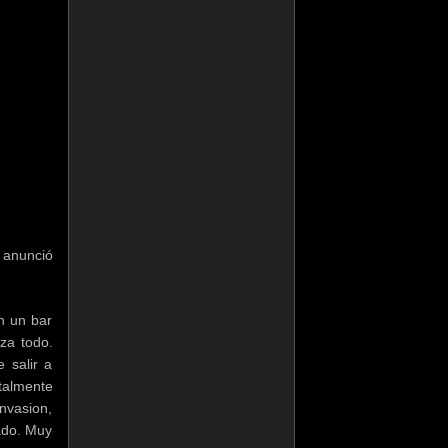
 anunció
n un bar
za todo.
 salir a
talmente
invasion,
ado. Muy