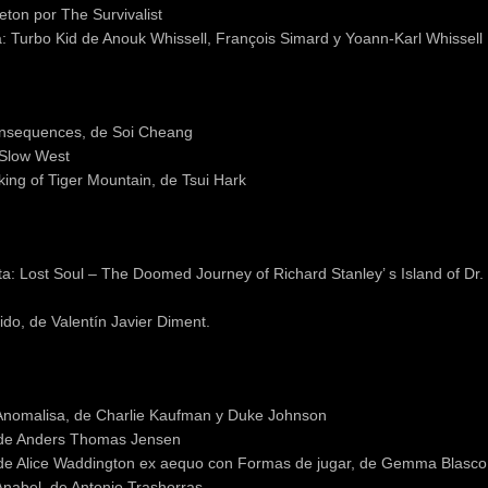
eton por The Survivalist
: Turbo Kid de Anouk Whissell, François Simard y Yoann-Karl Whissell
Consequences, de Soi Cheang
 Slow West
ing of Tiger Mountain, de Tsui Hark
: Lost Soul – The Doomed Journey of Richard Stanley’ s Island of Dr.
ido, de Valentín Javier Diment.
 Anomalisa, de Charlie Kaufman y Duke Johnson
 de Anders Thomas Jensen
, de Alice Waddington ex aequo con Formas de jugar, de Gemma Blasco
Anabel, de Antonio Trashorras