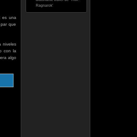
Ragnarok’
t es una
 par que
 niveles
o con la
uera algo