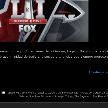
resan por aquí (Guardianes de la Galaxia, Logan, Ghost in the Shell 
 brazo infinidad de trailers, avances y anuncios que siempre merecen
Continue r
Tagged with:
John Wick Chapter 2
,
La Cura del Bienestar
,
Life
,
Piratas del Caribe: La 
Salazar
,
Star Trek Discovery
,
Stranger Things
,
The Baywatch
,
The Fate & T