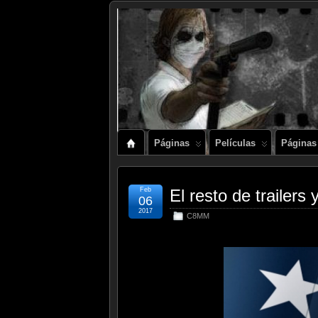
Páginas
Películas
Páginas
Feb
El resto de trailers
06
2017
C8MM