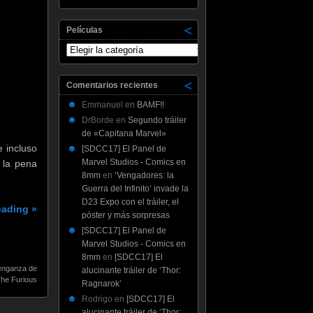
Películas
Películas
Comentarios recientes
Emmanuel
en
BAMF!!
DrBorde
en
Segundo tráiler
de «Capitana Marvel»
e incluso
[SDCC17] El Panel de
Marvel Studios - Comics en
 la pena
8mm
en
‘Vengadores: la
Guerra del Infinito’ invade la
D23 Expo con el tráiler, el
eading »
póster y más sorpresas
[SDCC17] El Panel de
Marvel Studios - Comics en
8mm
en
[SDCC17] El
Venganza de
alucinante tráiler de ‘Thor:
he Furious
Ragnarok’
Rodrigo
en
[SDCC17] El
alucinante tráiler de ‘Thor: