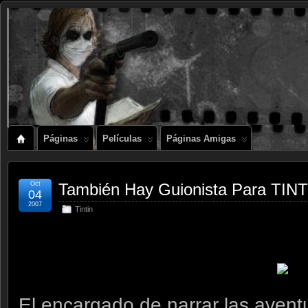
Páginas
Películas
Páginas Amigas
Oct
También Hay Guionista Para TIN
04
2007
Tintin
El encargado de narrar las aventu