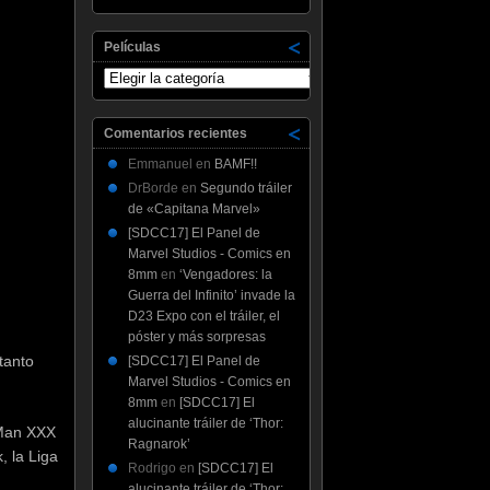
Películas
Películas
Comentarios recientes
Emmanuel
en
BAMF!!
DrBorde
en
Segundo tráiler
de «Capitana Marvel»
[SDCC17] El Panel de
Marvel Studios - Comics en
8mm
en
‘Vengadores: la
Guerra del Infinito’ invade la
D23 Expo con el tráiler, el
póster y más sorpresas
tanto
[SDCC17] El Panel de
Marvel Studios - Comics en
8mm
en
[SDCC17] El
alucinante tráiler de ‘Thor:
-Man XXX
Ragnarok’
, la Liga
Rodrigo
en
[SDCC17] El
alucinante tráiler de ‘Thor: