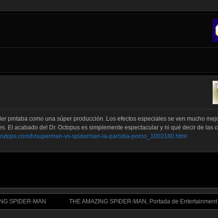
ráiler pintaba como una súper producción. Los efectos especiales se ven mucho mej
es. El acabado del Dr. Octopus es simplemente espectacular y ni qué decir de las 
perutops.com/b/superman-vs-spiderman-la-parodia-porno_1002180.html
AZING SPIDER-MAN
THE AMAZING SPIDER-MAN, Portada de Entertainment