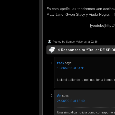
En esta «película» tendremos «en acción»
Maty Jane, Gwen Stacy y Viuda Negra… T
[youtube]http
Posted by
Samuel Valderas
at 02:36
4 Responses to “Trailer DE SPI
zaak
says:
18/06/2011 at 04:31
justo el trailer de la peli que tenia tiem
An
says:
25/06/2011 at 12:40
Una simpatica noticia como contrapunto 