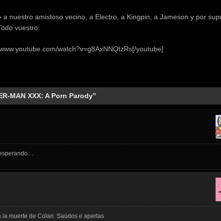
 a nuestro amistoso vecino, a Electro, a Kingpin, a Jameson y por sup
odo vuestro:
://www.youtube.com/watch?v=g8AxNNQtzRs[/youtube]
DER-MAN XXX: A Porn Parody”
po esperando…
a la muerte de Colan. Saúdos e apertas