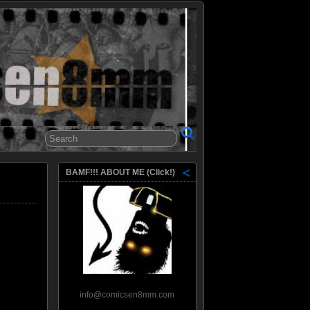
8mm
BAMF!!! ABOUT ME (Click!)
info@comicsen8mm.com