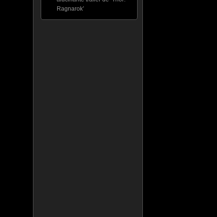
Ragnarok’