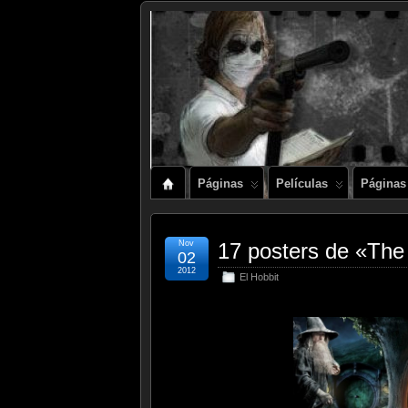
Páginas
Películas
Páginas
Nov
17 posters de «The
02
2012
El Hobbit