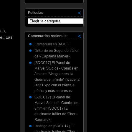
Películas
Películas
nos,
Comentarios recientes
el. Las
Emmanuel
en
BAMF!!
DrBorde
en
Segundo tráiler
de «Capitana Marvel»
[SDCC17] El Panel de
Marvel Studios - Comics en
8mm
en
‘Vengadores: la
Guerra del Infinito’ invade la
D23 Expo con el tráiler, el
póster y más sorpresas
[SDCC17] El Panel de
Marvel Studios - Comics en
8mm
en
[SDCC17] El
alucinante tráiler de ‘Thor:
Ragnarok’
Rodrigo
en
[SDCC17] El
alucinante tráiler de ‘Thor: