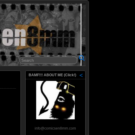
8mm
BAMF!!! ABOUT ME (Click!)
info@comicsen8mm.com