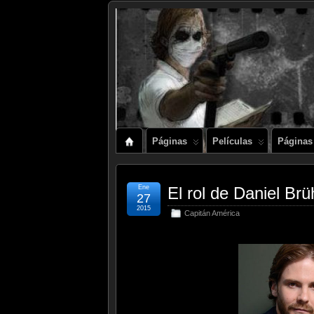
Páginas
Películas
Páginas
Ene
El rol de Daniel Br
27
2015
Capitán América