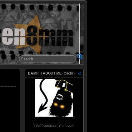
8mm
BAMF!!! ABOUT ME (Click!)
info@comicsen8mm.com