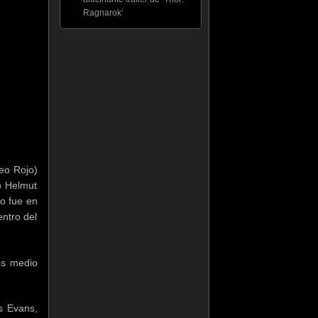
Ragnarok’
eo Rojo)
o Helmut
o fue en
ntro del
es medio
s Evans,