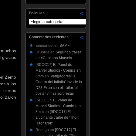
Películas
Películas
Comentarios recientes
Emmanuel
en
BAMF!!
, muchos
DrBorde
en
Segundo tráiler
l gracias
de «Capitana Marvel»
[SDCC17] El Panel de
Marvel Studios - Comics en
8mm
en
‘Vengadores: la
rón Zemo
Guerra del Infinito’ invade la
res a los
D23 Expo con el tráiler, el
 ciertos
póster y más sorpresas
io Barón
[SDCC17] El Panel de
Marvel Studios - Comics en
8mm
en
[SDCC17] El
alucinante tráiler de ‘Thor:
Ragnarok’
Rodrigo
en
[SDCC17] El
alucinante tráiler de ‘Thor: