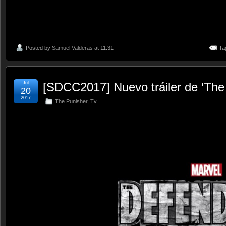
Posted by
Samuel Valderas
at 11:31
Ta
Jul
[SDCC2017] Nuevo tráiler de ‘The
20
2017
The Punisher
,
Tv