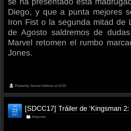
se ha presentado esta madruga
Diego, y que a punta mejores se
Iron Fist o la segunda mitad d
de Agosto saldremos de dudas.
Marvel retomen el rumbo marcad
Jones.
Posted by
Samuel Valderas
at 12:03
Jul
[SDCC17] Tráiler de ‘Kingsman 2: 
22
2017
Kingsman