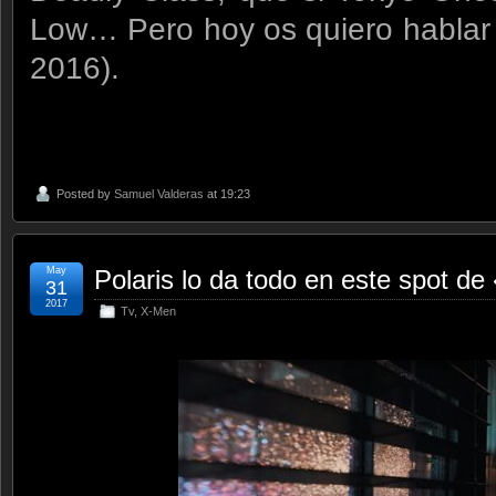
Low… Pero hoy os quiero hablar 
2016).
Posted by
Samuel Valderas
at 19:23
May
Polaris lo da todo en este spot de
31
2017
Tv
,
X-Men