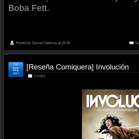
Boba Fett.
Posted by
Samuel Valderas
at 22:20
Ta
Jun
[Reseña Comiquera] Involución
01
2017
Comics