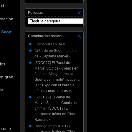
el
Películas
reación
Películas
n
Scott
Comentarios recientes
Emmanuel
en
BAMF!!
DrBorde
en
Segundo tráiler
de «Capitana Marvel»
[SDCC17] El Panel de
los
Marvel Studios - Comics en
8mm
en
‘Vengadores: la
on gran
Guerra del Infinito’ invade la
D23 Expo con el tráiler, el
 la
póster y más sorpresas
[SDCC17] El Panel de
Marvel Studios - Comics en
8mm
en
[SDCC17] El
alucinante tráiler de ‘Thor:
Ragnarok’
Rodrigo
en
[SDCC17] El
o esto
alucinante tráiler de ‘Thor: