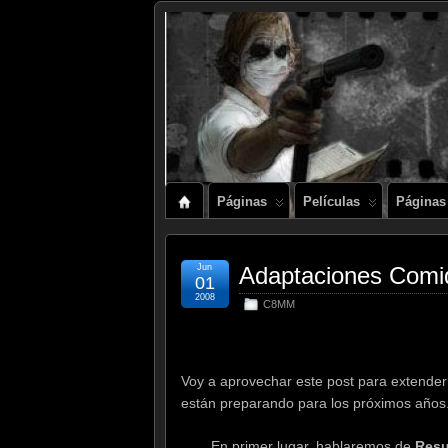
Páginas
Películas
Páginas
Jun
Adaptaciones Comiq
01
2008
C8MM
.
Voy a aprovechar este post para extende
están preparando para los próximos años
En primer lugar, hablaremos de
Resu