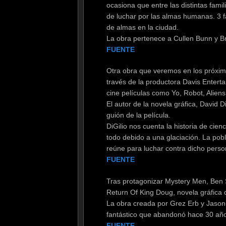
ocasiona que entre las distintas fami
de luchar por las almas humanas. 3 fa
de almas en la ciudad.
La obra pertenece a Cullen Bunn y Br
FUENTE
Otra obra que veremos en los próxim
través de la productora Davis Enterta
cine películas como Yo, Robot, Alien
El autor de la novela gráfica, David D
guión de la película.
DiGilio nos cuenta la historia de cie
todo debido a una glaciación. La pobl
reúne para luchar contra dicho perso
FUENTE
Tras protagonizar Mystery Men, Ben S
Return Of King Doug, novela gráfica 
La obra creada por Grez Erb y Jaso
fantástico que abandonó hace 30 año
FUENTE