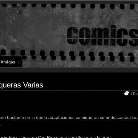
Comics en 
 Amigas
ueras Varias
1 Re
rme bastante en lo que a adaptaciones comiqueras semi-desconocidas
.
rrection
, cómic de
Oni Press
que será llevado a la gran