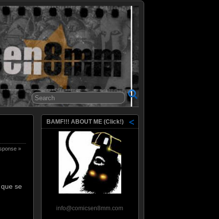
8mm
BAMF!!! ABOUT ME (Click!)
sponse »
 que se
info@comicsen8mm.com