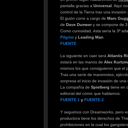
pantalla gracias a
Universal
. Aquí n
control de la Tierra tras una invasión
El guión corre a cargo de
Marc Gug
de
Dave Dumeer
y se compone de 3
Como curiosidad, ésta sería la 3ª a
Pilgrim
y
Leading Man
.
FUENTE
La siguiente en caer será
Atlantis R
estará en las manos de
Alex Kurtzm
mismos los que consiguieron que el
Tras una serie de maremotos, ejércit
sorpresa el inicio de invasión de una 
La compañía de
Spielberg
tiene en 
editorial del cómic que hablamos.
FUENTE 1
y
FUENTE 2
Y seguimos con Dreamworks, pero es
productora tiene los derechos de Th
prohibiciones en la cual los gangster