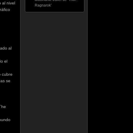
al nivel
Ragnarok’
ráfico
vado al
do el
o cubre
nas se
 The
 mundo