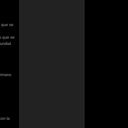
y que se
s que se
undial.
hermano
con la