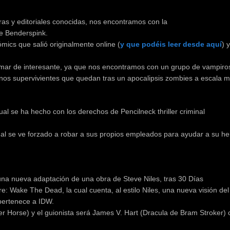
as y editoriales conocidas, nos encontramos con la
de Benderspink.
mics que salió originalmente online (
y que podéis leer desde aquí
) 
 mar de interesante, ya que nos encontramos con un grupo de vampiro
nos supervivientes que quedan tras un apocalipsis zombies a escala m
al se ha hecho con los derechos de Pencilneck thriller criminal
cual se ve forzado a robar a sus propios empleados para ayudar a su 
una nueva adaptación de una obra de Steve Niles, tras 30 Días
e: Wake The Dead, la cual cuenta, al estilo Niles, una nueva visión del
pertenece a IDW.
er Horse) y el guionista será James V. Hart (Dracula de Bram Stroker) 