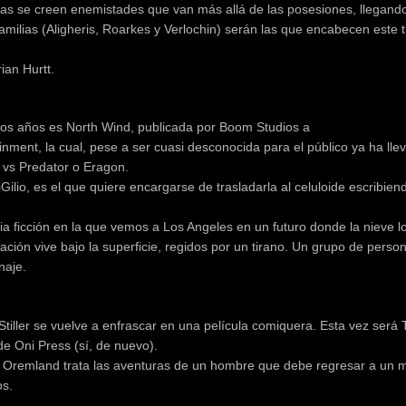
lias se creen enemistades que van más allá de las posesiones, llegando 
milias (Aligheris, Roarkes y Verlochin) serán las que encabecen este t
ian Hurtt.
os años es North Wind, publicada por Boom Studios a
inment, la cual, pese a ser cuasi desconocida para el público ya ha lle
s vs Predator o Eragon.
iGilio, es el que quiere encargarse de trasladarla al celuloide escribien
ncia ficción en la que vemos a Los Angeles en un futuro donde la nieve l
ación vive bajo la superficie, regidos por un tirano. Un grupo de perso
naje.
tiller se vuelve a enfrascar en una película comiquera. Esta vez será
de Oni Press (sí, de nuevo).
n Oremland trata las aventuras de un hombre que debe regresar a un
s.