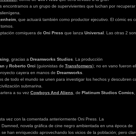
os encontramos a un grupo de supervivientes que luchan por recuperar 
 alienígena.
genheim
, que actuará también como productor ejecutivo. El cómic es c
 tomos.
daptación comiquera de
Oni Press
que lanza
Universal
. Las otras 2 so
ising
, gracias a
Dreamworks Studios
. La producción
an
y
Roberto Orci
(guionistas de
Transformers
); no en vano fueron el
 proyecto cayera en manos de
Dreamworks
.
os de todo el mundo se unen para investigar los hechos y descubren c
civilización submarina.
cartera a su vez
Cowboys And Aliens
, de
Platinum Studios Comics
,
ta vez con la comentada anteriormente Oni Press. La
e Damned, novela gráfica de cine negro ambientada en una época de
s se han enriquecido aprovechando los vicios de la población; pero clar