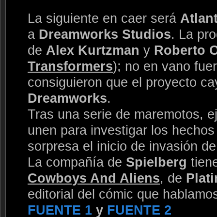
La siguiente en caer será
Atlan
a
Dreamworks Studios
. La pr
de
Alex Kurtzman
y
Roberto O
Transformers
); no en vano fue
consiguieron que el proyecto c
Dreamworks
.
Tras una serie de maremotos, ej
unen para investigar los hecho
sorpresa el inicio de invasión d
La compañía de
Spielberg
tien
Cowboys And Aliens
, de
Plat
editorial del cómic que hablamo
FUENTE 1
y
FUENTE 2